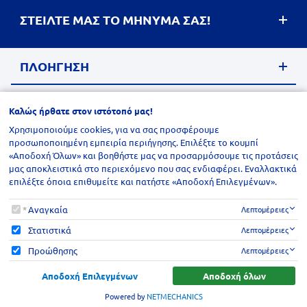
ΣΤΕΙΛΤΕ ΜΑΣ ΤΟ ΜΗΝΥΜΑ ΣΑΣ!
ΠΛΟΗΓΗΣΗ
ΕΓΓΡΑΦΗ ΣΤΟ
Καλώς ήρθατε στον ιστότοπό μας!
NEWSLETTER
Χρησιμοποιούμε cookies, για να σας προσφέρουμε
προσωποποιημένη εμπειρία περιήγησης. Επιλέξτε το κουμπί
site.address
© 2026
,
site.postalCode
ΦΟΡΟΕΠΙΛΥΣΙΣ
site.city
. All rights reserved
,
site.region
,
site.countr
«Αποδοχή Όλων» και βοηθήστε μας να προσαρμόσουμε τις προτάσεις
Designed & developed by
NETMECHANICS
μας αποκλειστικά στο περιεχόμενο που σας ενδιαφέρει. Εναλλακτικά
επιλέξτε όποια επιθυμείτε και πατήστε «Αποδοχή Επιλεγμένων».
Καλώς ήρθατε στον ιστότοπό μας!
Αναγκαία
Λεπτομέρειες
Στατιστικά
Λεπτομέρειες
Προώθησης
Λεπτομέρειες
Αποδοχή Επιλεγμένων
Αποδοχή όλων
Powered by
NETMECHANICS
λώς ήρθατε στον ιστότοπό μας!