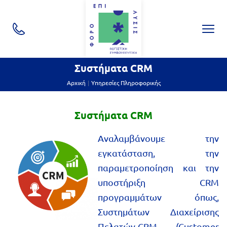
ton.close
CallOptions
ΠΛΟ
Skip navigation
utton.submenu
utton.submenu
Συστήματα CRM
Αρχική
Υπηρεσίες Πληροφορικής
utton.submenu
Συστήματα CRM
Ανα
λαμβάνουμε την
εγκατάσταση, την
παραμετροποίηση και την
υποστήριξη CRM
προγραμμάτων όπως,
Συστημάτων Διαχείρισης
Πελατών-CRM (Customer