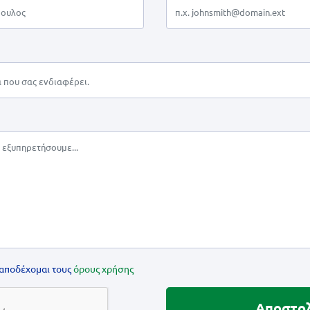
 αποδέχομαι τους
όρους χρήσης
Αποστο